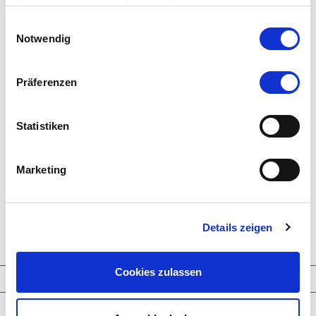
haben oder die sie im Rahmen Ihrer Nutzung der Dienste
gesammelt haben.
Einwilligungsauswahl
Notwendig
CLEAR CRYSTALS HIGHLIGHTS
Präferenzen
Statistiken
Marketing
Details zeigen
Cookies zulassen
TPL_NN_SCHMUCKKREATIONEN