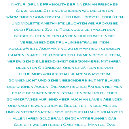
Natur. Grüne Prasiolithe erinnern an frisches
Gras, gelbe Citrine scheinen wie die ersten
wärmenden Sonnenstrahlen und Forsythienblüten
und violette Amethyste leuchten wie Krokusse
oder Flieder. Zarte Rosenquarze tanzen den
Kirschblüten gleich an den Ohren wie ein nie
verblassender Frühlingsstrauß. Fein
ausgewählte Aquamarine, zu dramatisch großen
Paaren in architektonischen Formen geschliffen,
verewigen die Lebendigkeit des Sommers. Mit ihren
dezenten Grünblautönen erzählen sie vom
Geheimnis von kristallklarem Wasser im
Sonnenlicht und gehen besonders gut mit blauen
und grünen Augen. Die aquatischen Farben nehmen
es mit dem intensiven, strahlenden Licht jedes
Sommertages auf, sind aber auch an lauen Abenden
und nachts wunderbare Begleiter. In den Herbst-
und Wintermonaten umschmeicheln Rauchquarze in
allen ihren goldbraunen Schattierungen das
Gesicht wie ein feiner Cashmere-Mantel. Das