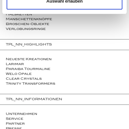
Ringe
Auswahl erlauben
Ohrringe
Armbänder
Halsketten
Man­schet­ten­­knöpfe
Broschen-Objekte
Ver­lo­bungs­­ringe
TPL_NN_HIGHLIGHTS
Neueste Kreationen
Larimar
Paraiba Tourmaline
Welo Opale
Clear Crystals
Trinity Transformers
TPL_NN_INFORMATIONEN
Unternehmen
Service
Partner