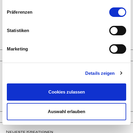
Präferenzen
Statistiken
Marketing
Schmuckkreationen
Ringe
Details zeigen
Ohrringe
Armbänder
Halsketten
Man­schet­ten­­knöpfe
Cookies zulassen
Broschen-Objekte
Ver­lo­bungs­­ringe
Auswahl erlauben
Highlights
Neueste Kreationen