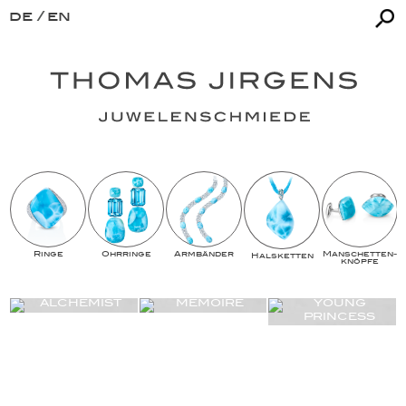
de
en
Ringe
Ohrringe
Armbänder
Man­schet­ten­­
Halsketten
knöpfe