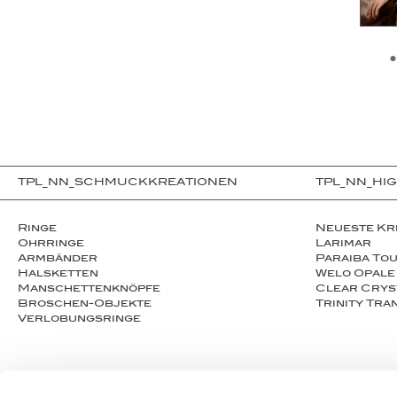
TPL_NN_SCHMUCKKREATIONEN
TPL_NN_HI
Ringe
Neueste Kr
Ohrringe
Larimar
Armbänder
Paraiba To
Halsketten
Welo Opale
Man­schet­ten­­knöpfe
Clear Crys
Broschen-Objekte
Trinity Tr
Ver­lo­bungs­­ringe