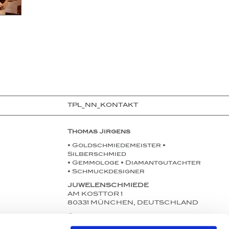
TPL_NN_KONTAKT
Thomas Jirgens
• Goldschmiedemeister •
Silberschmied
• Gemmologe • Diamantgutachter
• Schmuckdesigner
JUWELENSCHMIEDE
AM KOSTTOR 1
80331 MÜNCHEN, DEUTSCHLAND
Öffnungszeiten:
Mo. bis Fr. 11:00-18:30 Uhr