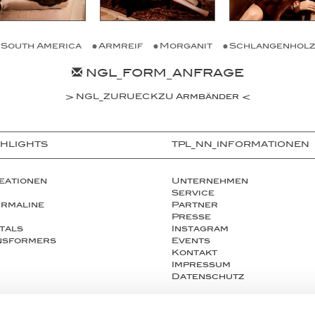
South America
Armreif
Morganit
Schlangenholz
NGL_FORM_ANFRAGE
NGL_ZURUECKZU Armbänder
GHLIGHTS
TPL_NN_INFORMATIONEN
eationen
Unternehmen
Service
urmaline
Partner
Presse
tals
Instagram
ansformers
Events
Kontakt
Impressum
Datenschutz