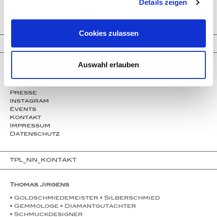
Welo Opale
Details zeigen
Clear Crystals
Trinity Transformers
Cookies zulassen
TPL_NN_INFORMATIONEN
Auswahl erlauben
Unternehmen
Service
Partner
Presse
Instagram
Events
Kontakt
Impressum
Datenschutz
TPL_NN_KONTAKT
Thomas Jirgens
• Goldschmiedemeister • Silberschmied
• Gemmologe • Diamantgutachter
• Schmuckdesigner