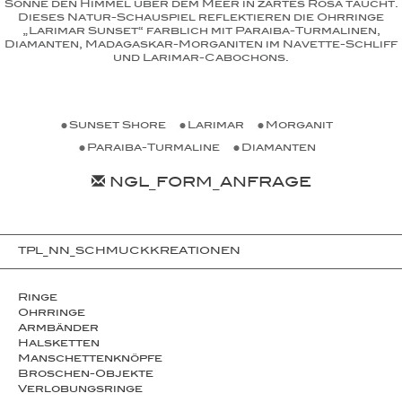
Sonne den Himmel über dem Meer in zartes Rosa taucht.
Dieses Natur-Schauspiel reflektieren die Ohrringe
„Larimar Sunset“ farblich mit Paraiba-Turmalinen,
Diamanten, Madagaskar-Morganiten im Navette-Schliff
und Larimar-Cabochons.
Sunset Shore
Larimar
Morganit
Paraiba-Turmaline
Diamanten
NGL_FORM_ANFRAGE
TPL_NN_SCHMUCKKREATIONEN
Ringe
Ohrringe
Armbänder
Halsketten
Man­schet­ten­­knöpfe
Broschen-Objekte
Ver­lo­bungs­­ringe