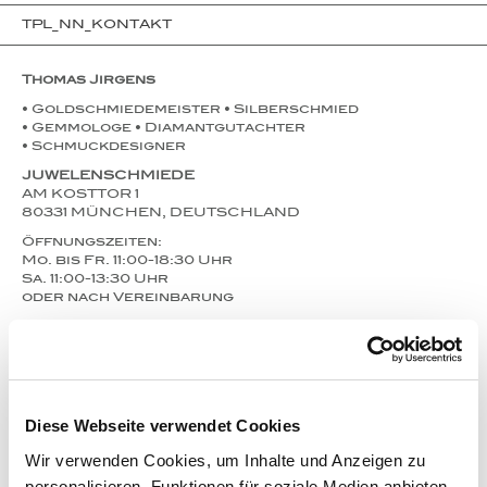
TPL_NN_KONTAKT
Thomas Jirgens
• Goldschmiedemeister • Silberschmied
• Gemmologe • Diamantgutachter
• Schmuckdesigner
JUWELENSCHMIEDE
AM KOSTTOR 1
80331 MÜNCHEN, DEUTSCHLAND
Öffnungszeiten:
Mo. bis Fr. 11:00-18:30 Uhr
Sa. 11:00-13:30 Uhr
oder nach Vereinbarung
Tel.: +49 89 29 162 152
Fax: +49 89 29 162 153
E-Mail: info@juwelenschmiede.de
Diese Webseite verwendet Cookies
Wir verwenden Cookies, um Inhalte und Anzeigen zu
personalisieren, Funktionen für soziale Medien anbieten