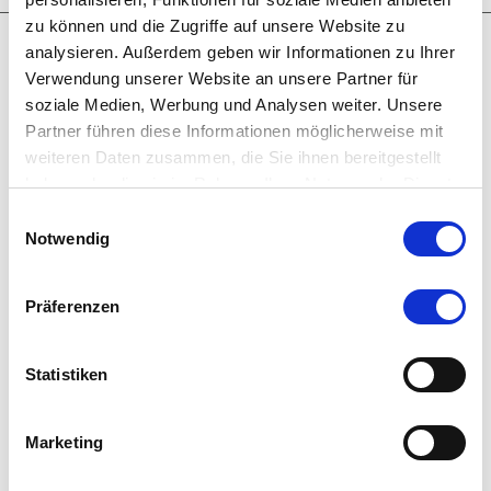
zu können und die Zugriffe auf unsere Website zu
© 2025 thomas jirgens juwelenschmiede
analysieren. Außerdem geben wir Informationen zu Ihrer
nagel werbeagentur
Verwendung unserer Website an unsere Partner für
soziale Medien, Werbung und Analysen weiter. Unsere
Partner führen diese Informationen möglicherweise mit
weiteren Daten zusammen, die Sie ihnen bereitgestellt
haben oder die sie im Rahmen Ihrer Nutzung der Dienste
gesammelt haben.
Einwilligungsauswahl
Notwendig
Präferenzen
Statistiken
Marketing