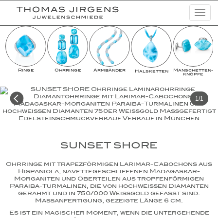
Togg
navi
Schmuckkreationen
Highlights
Ringe
Ohrringe
Armbänder
Man­schet­ten­­
Halsketten
Uhren
knöpfe
Lookbooks
1/1
Kampagnen
Basic Diamonds
SUNSET SHORE
News
Ohrringe mit trapezförmigen Larimar-Cabochons aus
Unternehmen
Hispaniola, navettegeschliffenen Madagaskar-
Morganiten und Oberteilen aus tropfenförmigen
Paraiba-Turmalinen, die von hochweißen Diamanten
gerahmt und in 750/000 Weißgold gefasst sind.
Maßanfertigung, gezeigte Länge 6 cm.
Es ist ein magischer Moment, wenn die untergehende