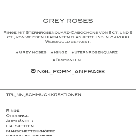
GREY ROSES
Ringe mit Sternrosenquarz-Cabochons von 11 ct. und 8
ct., von weißen Diamanten flankiert und in 750/000
Weißgold gefasst.
Grey Roses
Ringe
Sternrosenquarz
Diamanten
NGL_FORM_ANFRAGE
TPL_NN_SCHMUCKKREATIONEN
Ringe
Ohrringe
Armbänder
Halsketten
Man­schet­ten­­knöpfe