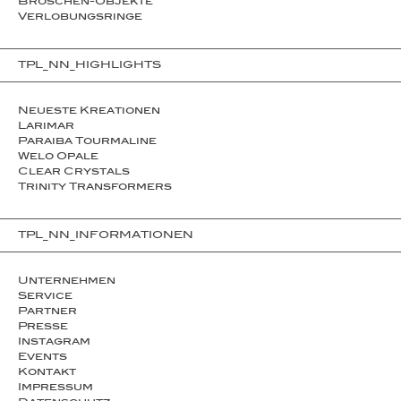
Broschen-Objekte
Ver­lo­bungs­­ringe
TPL_NN_HIGHLIGHTS
Neueste Kreationen
Larimar
Paraiba Tourmaline
Welo Opale
Clear Crystals
Trinity Transformers
TPL_NN_INFORMATIONEN
Unternehmen
Service
Partner
Presse
Instagram
Events
Kontakt
Impressum