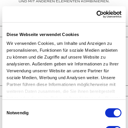
und mit anderen Elementen kombinieren.
ANFRAGE
Schmuckkreationen
Diese Webseite verwendet Cookies
Wir verwenden Cookies, um Inhalte und Anzeigen zu
Ringe
personalisieren, Funktionen für soziale Medien anbieten
Ohrringe
Armbänder
zu können und die Zugriffe auf unsere Website zu
Halsketten
analysieren. Außerdem geben wir Informationen zu Ihrer
Man­schet­ten­­knöpfe
Broschen-Objekte
Verwendung unserer Website an unsere Partner für
Ver­lo­bungs­­ringe
soziale Medien, Werbung und Analysen weiter. Unsere
Partner führen diese Informationen möglicherweise mit
Highlights
weiteren Daten zusammen, die Sie ihnen bereitgestellt
haben oder die sie im Rahmen Ihrer Nutzung der Dienste
gesammelt haben.
Neueste Kreationen
Einwilligungsauswahl
Larimar
Notwendig
Paraiba Tourmaline
Welo Opale
Clear Crystals