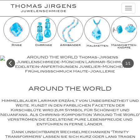
Togg
navi
Schmuckkreationen
Highlights
Ringe
Ohrringe
Armbänder
Man­schet­ten­­
Halsketten
Uhren
knöpfe
Lookbooks
1/1
Kampagnen
Basic Diamonds
AROUND THE WORLD
News
Himmelblauer Larimar erzählt von Unbegrenztheit und
Weite. Kunzit in den farblichen Facetten der
Unternehmen
Kirschblüte wird zum Symbol für Schönheit und
Neuanfang. Als Ohrring-Komposition "Around The World"
verströmen die Edelsteine pure Lebensfreude und
entführen in ferne Länder.
Dank unsichtbarer Wechselmechaniken "Trinity
Transformers" lassen sie sich kurz oder lang tragen