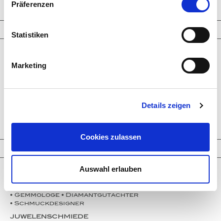
Trinity Transformers
Präferenzen
Informationen
Statistiken
Unternehmen
Service
Marketing
Partner
Presse
Instagram
Events
Kontakt
Details zeigen
Impressum
Datenschutz
Cookies zulassen
Kontakt
Auswahl erlauben
Thomas Jirgens
• Goldschmiedemeister • Silberschmied
• Gemmologe • Diamantgutachter
• Schmuckdesigner
JUWELENSCHMIEDE