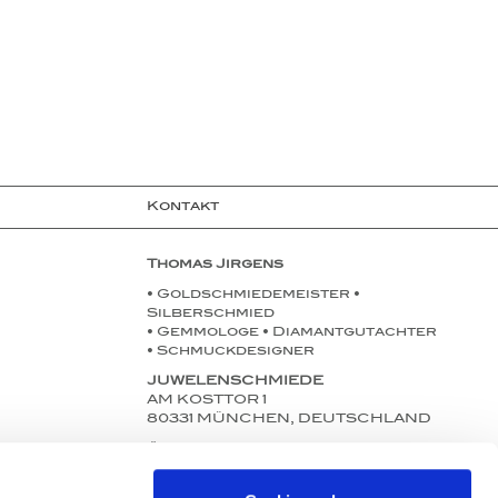
Kontakt
Thomas Jirgens
• Goldschmiedemeister •
Silberschmied
• Gemmologe • Diamantgutachter
• Schmuckdesigner
JUWELENSCHMIEDE
AM KOSTTOR 1
80331 MÜNCHEN, DEUTSCHLAND
Öffnungszeiten:
Mo. bis Fr. 11:00-18:30 Uhr
Sa. 11:00-13:30 Uhr