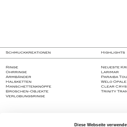
Schmuckkreationen
Highlights
Ringe
Neueste Kr
Ohrringe
Larimar
Armbänder
Paraiba To
Halsketten
Welo Opale
Man­schet­ten­­knöpfe
Clear Crys
Broschen-Objekte
Trinity Tr
Ver­lo­bungs­­ringe
Diese Webseite verwende