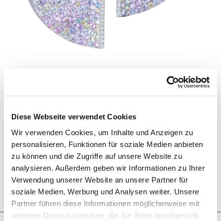
PASTEL WAVES
Diese Webseite verwendet Cookies
Ohrringe in Wellenform mit pastellfarbenen Saphiren
Wir verwenden Cookies, um Inhalte und Anzeigen zu
und konisch verlaufenden, weißen Diamanten an den
personalisieren, Funktionen für soziale Medien anbieten
Innenseiten, gefasst in
750/000 Weißgold.
Maßanfertigung, gezeigtes Diagonalmaß 6 cm.
zu können und die Zugriffe auf unsere Website zu
Pastel Waves
Ohrringe
Saphire
Diamanten
analysieren. Außerdem geben wir Informationen zu Ihrer
Verwendung unserer Website an unsere Partner für
ANFRAGE
soziale Medien, Werbung und Analysen weiter. Unsere
Partner führen diese Informationen möglicherweise mit
weiteren Daten zusammen, die Sie ihnen bereitgestellt