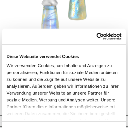
Diese Webseite verwendet Cookies
SUMMER DANCE
Wir verwenden Cookies, um Inhalte und Anzeigen zu
personalisieren, Funktionen für soziale Medien anbieten
Ohrringe mit quastenförmigen und antikovalen
zu können und die Zugriffe auf unsere Website zu
Regenbogen-Mondsteinen sowie oval facettiertem
Kunzit und Amethyst, in Aluminium gefasst.
analysieren. Außerdem geben wir Informationen zu Ihrer
Maßanferigung, gezeigte Länge 4,5 cm.
Verwendung unserer Website an unsere Partner für
ANFRAGE
soziale Medien, Werbung und Analysen weiter. Unsere
Partner führen diese Informationen möglicherweise mit
weiteren Daten zusammen, die Sie ihnen bereitgestellt
haben oder die sie im Rahmen Ihrer Nutzung der Dienste
Schmuckkreationen
gesammelt haben.