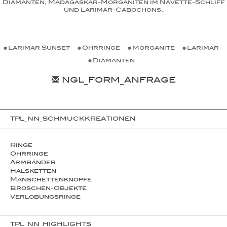
Diamanten, Madagaskar-Morganiten im Navette-Schliff
und Larimar-Cabochons.
Larimar Sunset
Ohrringe
Morganite
Larimar
Diamanten
NGL_FORM_ANFRAGE
TPL_NN_SCHMUCKKREATIONEN
Ringe
Ohrringe
Armbänder
Halsketten
Man­schet­ten­­knöpfe
Broschen-Objekte
Ver­lo­bungs­­ringe
TPL_NN_HIGHLIGHTS