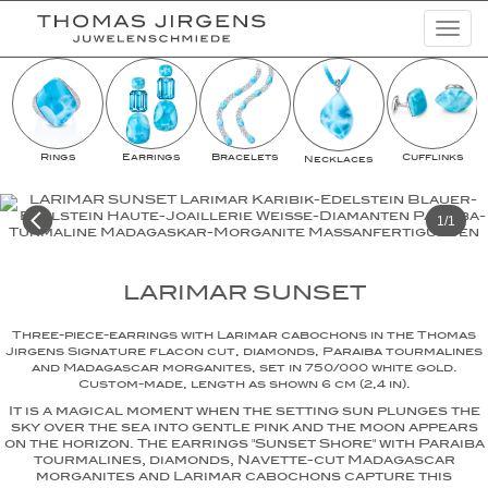
Togg
navi
Jewelry
Highlights
Rings
Earrings
Bracelets
Cufflinks
Necklaces
Watches
Lookbooks
1/1
Campaigns
LARIMAR SUNSET
Basic Diamonds
News
Three-piece-earrings with Larimar cabochons in the Thomas
Jirgens Signature flacon cut, diamonds, Paraiba tourmalines
and Madagascar morganites, set in 750/000 white gold.
Company
Custom-made, length as shown 6 cm (2,4 in).
It is a magical moment when the setting sun plunges the
sky over the sea into gentle pink and the moon appears
on the horizon. The earrings "Sunset Shore" with Paraiba
tourmalines, diamonds, Navette-cut Madagascar
morganites and Larimar cabochons capture this