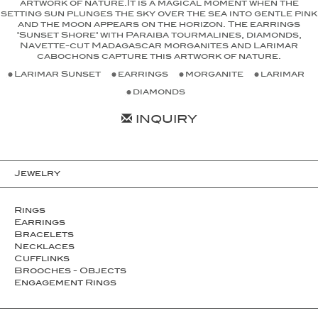
artwork of nature.It is a magical moment when the
setting sun plunges the sky over the sea into gentle pink
and the moon appears on the horizon. The earrings
"Sunset Shore" with Paraiba tourmalines, diamonds,
Navette-cut Madagascar morganites and Larimar
cabochons capture this artwork of nature.
Larimar Sunset
earrings
morganite
larimar
diamonds
INQUIRY
Jewelry
Rings
Earrings
Bracelets
Necklaces
Cufflinks
Brooches - Objects
Engagement Rings